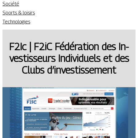
Société
Sports & loisirs
Technologies
F2Ic | F2iC Fédération des In­
vestis­seurs Individuels et des
Clubs d’in­vestis­se­ment