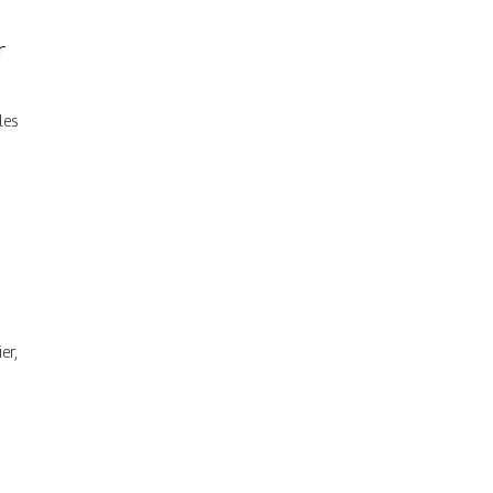
r
les
er,