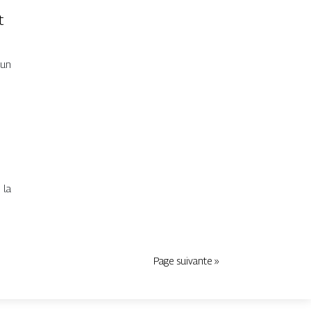
t
 un
 la
Page suivante »