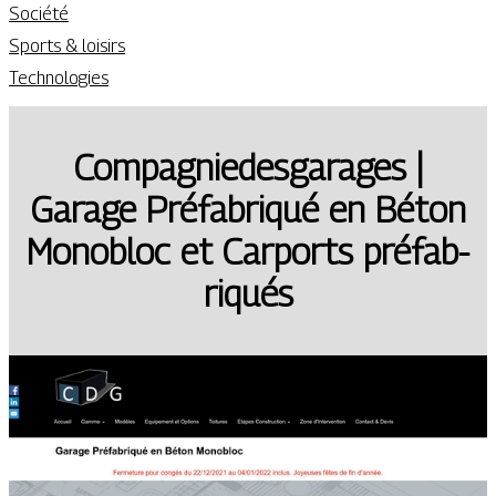
Société
Sports & loisirs
Technologies
Com­pagniedes­gara­ges |
Garage Préfabriqué en Béton
Monobloc et Carports préfab­
ri­qués